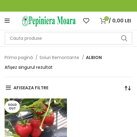
0
/
0,00
LEI
Prima pagină
Soiuri Remontante
ALBION
Afișez singurul rezultat
AFISEAZA FILTRE
SOLD
OUT