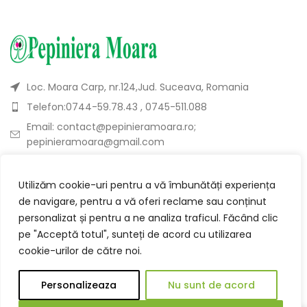
Loc. Moara Carp, nr.124,Jud. Suceava, Romania
Telefon:0744-59.78.43 , 0745-511.088
Email: contact@pepinieramoara.ro;
pepinieramoara@gmail.com
DESPRE
Utilizăm cookie-uri pentru a vă îmbunătăți experiența
de navigare, pentru a vă oferi reclame sau conținut
personalizat și pentru a ne analiza traficul. Făcând clic
CATEGORII
pe "Acceptă totul", sunteți de acord cu utilizarea
cookie-urilor de către noi.
UTILE
Personalizeaza
Nu sunt de acord