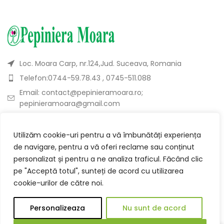
Loc. Moara Carp, nr.124,Jud. Suceava, Romania
Telefon:0744-59.78.43 , 0745-511.088
Email: contact@pepinieramoara.ro;
pepinieramoara@gmail.com
DESPRE
Utilizăm cookie-uri pentru a vă îmbunătăți experiența
de navigare, pentru a vă oferi reclame sau conținut
personalizat și pentru a ne analiza traficul. Făcând clic
CATEGORII
pe "Acceptă totul", sunteți de acord cu utilizarea
cookie-urilor de către noi.
UTILE
Personalizeaza
Nu sunt de acord