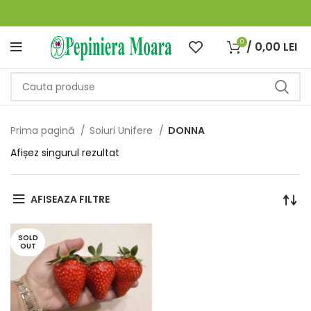
0
/
0,00
LEI
Prima pagină
Soiuri Unifere
DONNA
Afișez singurul rezultat
AFISEAZA FILTRE
SOLD
OUT