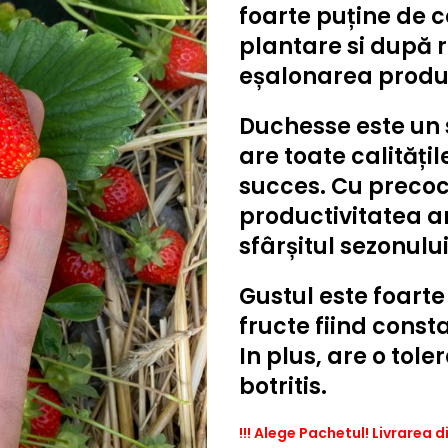
foarte puține de 
plantare si după 
eșalonarea produc
Duchesse
este un 
are toate calități
succes. Cu precoc
productivitatea a
sfârșitul sezonulu
Gustul este foarte
fructe fiind const
In plus, are o tol
botritis.
!!! Alege Pachetul! Livrarea 