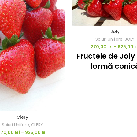
Joly
Soiuri Unifere
,
JOLY
270,00
lei
–
925,00
l
Fructele de Joly
formă conic
uniforma, cu ti
medii-lungi c
faciliteaza cule
Calibrul fructe
este mare ș
Clery
constant pe t
Soiuri Unifere
,
CLERY
270,00
lei
–
925,00
lei
parcursul sezon