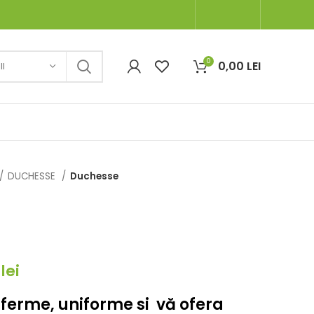
0
0,00
LEI
I
DUCHESSE
Duchesse
0
lei
 ferme, uniforme si vă ofera