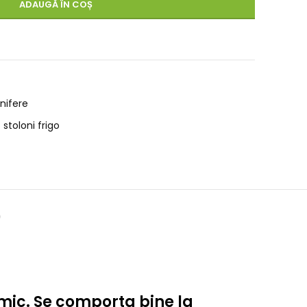
ADAUGĂ ÎN COȘ
Unifere
stoloni frigo
)
 mic. Se comporta bine la