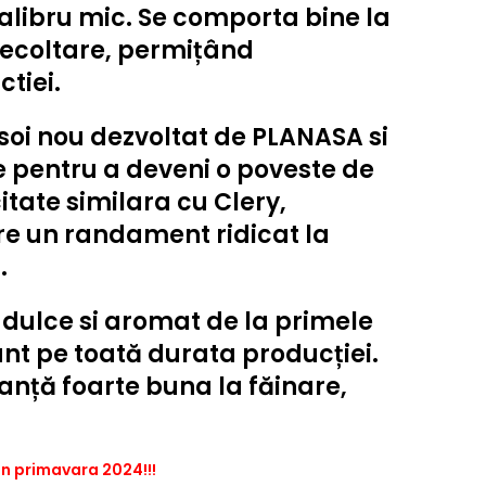
calibru mic. Se comporta bine la
recoltare, permițând
tiei.
soi nou dezvoltat de PLANASA si
le pentru a deveni o poveste de
itate similara cu
Clery,
re un randament ridicat la
i.
 dulce si aromat de la primele
ant pe toată durata producției.
eranță foarte buna la făinare,
din primavara 2024!!!