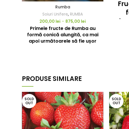
Fru
Rumba
Soiuri Unifere
,
RUMBA
alun
200,00
lei
–
875,00
lei
Primele fructe de Rumba au
la
formă conică alungită, ca mai
culo
apoi următoarele să fie ușor
st
rotunde, uniforme.
rezis
Fructele sunt dulci, zemoase cu
o aromă specifică. Este un soi
cu o rezistență bună la
depozitare neschimbându-și
PRODUSE SIMILARE
aspectul.Cu o productivitate
Cali
ridicată.
un
!!! Alege Pachetul! Livrarea din
SOLD
SOLD
vizua
OUT
OUT
primavara 2024!!!
foart
e
ar