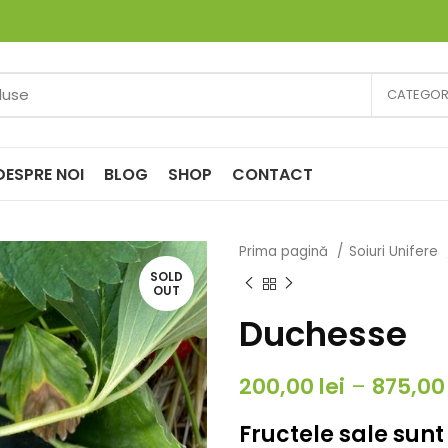
CATEGORI
DESPRE NOI
BLOG
SHOP
CONTACT
Prima pagină
Soiuri Unifere
SOLD
OUT
Duchesse
200,00
lei
–
875,0
Fructele sale sunt