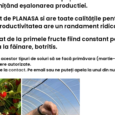
mițând eșalonarea productiei.
t de PLANASA si are toate calitățile p
oductivitatea are un randament ridicat
at de la primele fructe fiind constant p
la făinare, botritis.
estor tipuri de soiuri să se facă primăvara (martie-a
ere autorizate.
de la
contact
. Pe email sau ne puteți apela la unul din nu