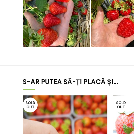
S-AR PUTEA SĂ-ȚI PLACĂ ȘI…
SOLD
SOLD
OUT
OUT