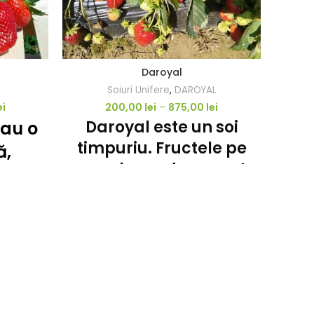
Daroyal
Soiuri Unifere
,
DAROYAL
ei
200,00
lei
–
875,00
lei
Daroyal este un soi
S
 au o
timpuriu. Fructele pe
vig
ă,
care le produce sunt
rid
jele
de culoare rosu
tij
are
deschis si
fo
sul.
strălucitoare, cu un
su
lor
gust excelent si sunt
i
ușor de recoltat.
ot
co
Este considerat un soi
ului