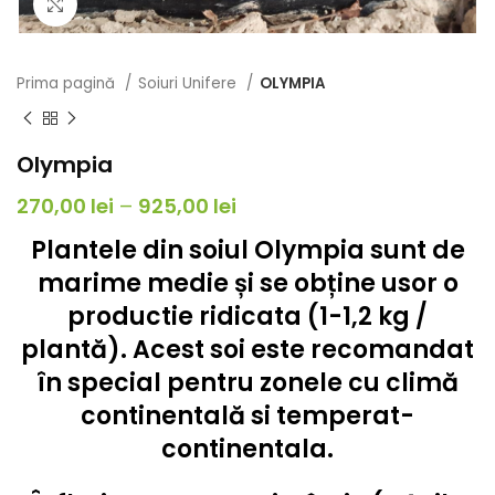
Click to enlarge
Prima pagină
Soiuri Unifere
OLYMPIA
Olympia
270,00
lei
–
925,00
lei
Plantele din
soiul Olympia
sunt de
marime medie și se obține usor o
productie ridicata (1-1,2 kg /
plantă). Acest soi este recomandat
în special pentru zonele cu climă
continentală si temperat-
continentala.