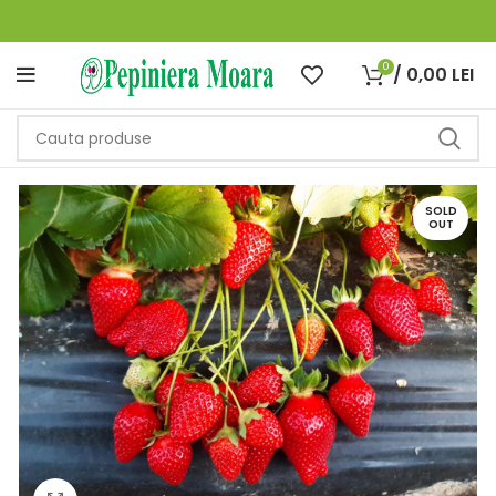
0
/
0,00
LEI
SOLD
OUT