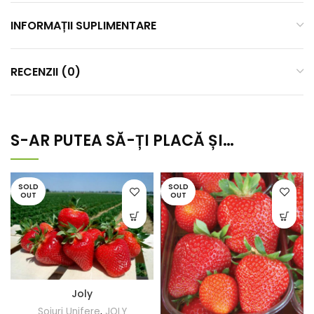
INFORMAȚII SUPLIMENTARE
RECENZII (0)
S-AR PUTEA SĂ-ȚI PLACĂ ȘI…
SOLD
SOLD
OUT
OUT
Joly
Soiuri Unifere
,
JOLY