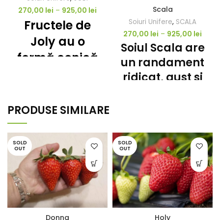
Scala
270,00
lei
–
925,00
lei
Fructele de
Soiuri Unifere
,
SCALA
270,00
lei
–
925,00
lei
Joly au o
S
oiul Scala are
formă conică,
un randament
uniforma, cu
ridicat, gust si
tijele medii-
aroma
lungi care
excelenta.
PRODUSE SIMILARE
Fructele au
faciliteaza
forma conica,
culesul.
SOLD
SOLD
de culoare
OUT
OUT
Calibrul
rosu-
fructelor este
portocaliu. Se
mare și
recoltează pe
constant pe
finalul lunii
tot parcursul
Donna
Holy