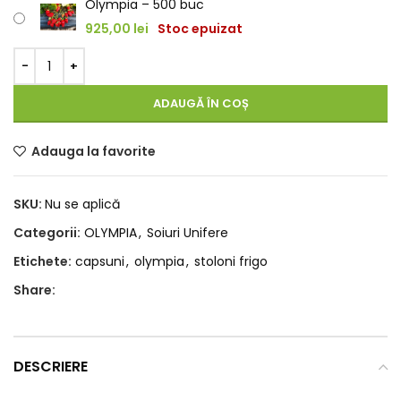
Olympia – 500 buc
925,00
lei
Stoc epuizat
ADAUGĂ ÎN COȘ
Adauga la favorite
SKU:
Nu se aplică
Categorii:
OLYMPIA
,
Soiuri Unifere
Etichete:
capsuni
,
olympia
,
stoloni frigo
Share:
DESCRIERE