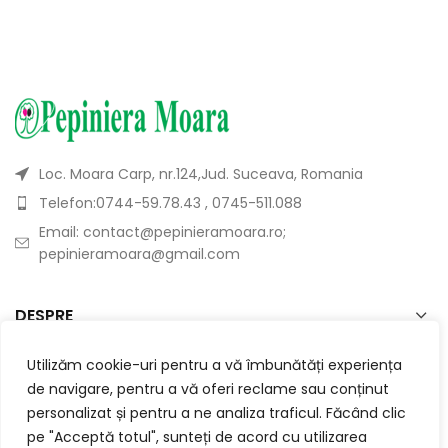
Loc. Moara Carp, nr.124,Jud. Suceava, Romania
Telefon:0744-59.78.43 , 0745-511.088
Email: contact@pepinieramoara.ro;
pepinieramoara@gmail.com
DESPRE
Utilizăm cookie-uri pentru a vă îmbunătăți experiența
CATEGORII
de navigare, pentru a vă oferi reclame sau conținut
personalizat și pentru a ne analiza traficul. Făcând clic
UTILE
pe "Acceptă totul", sunteți de acord cu utilizarea