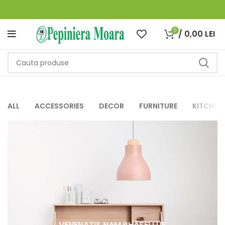
0
/
0,00
LEI
ALL
ACCESSORIES
DECOR
FURNITURE
KITCHEN
VENENATIS NAM PHASELLUS